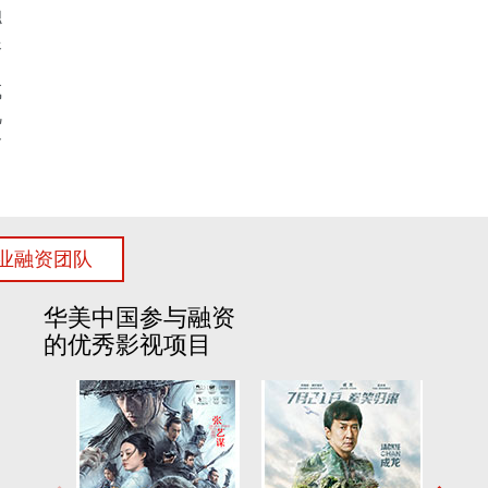
融
娱
了
成
视
合
业融资团队
华美中国参与融资
的优秀影视项目