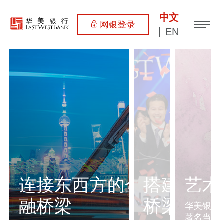
中文
网银登录
EN
连接东西方的金
搭建连接
艺术
融桥梁
桥梁
华美银行
著名当代