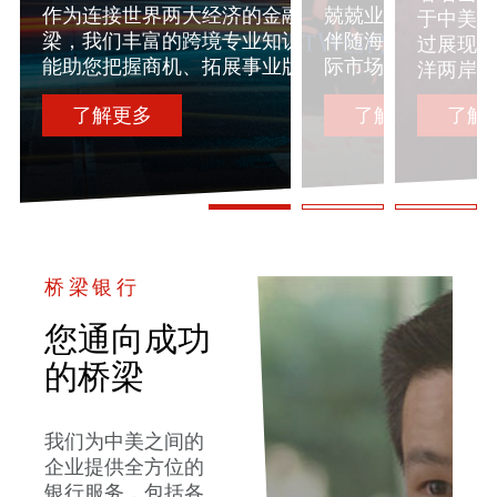
作为连接世界两大经济的金融桥
兢兢业业，服务五
于中美两
梁，我们丰富的跨境专业知识，
伴随海内外客户蓬
过展现文
能助您把握商机、拓展事业版图
际市场上赢得先机
洋两岸的
了解更多
了解更多
了解
桥梁银行
您通向成功
的桥梁
我们为中美之间的
企业提供全方位的
银行服务，包括各