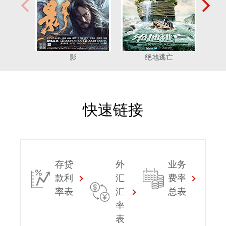
影
绝地逃亡
快速链接
存贷
外
业务
款利
汇
费率
率表
汇
总表
率
表