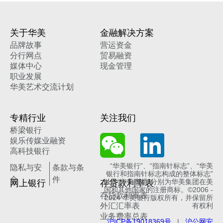
关于华美
金融解决方案
品牌故事
营运资金
分行网点
贸易融资
媒体中心
现金管理
职业发展
华美艺术交流计划
专精行业
关注我们
桥梁银行
娱乐传媒业融资
高科技银行
“华美银行”、“指南针标志”、“华美
隐私与安
条款与条
银行和指南针标志构成的整体标志”
全
件
网上银行
存贷款利率表
以及“华美商桥”分别为华美集团在美
国和其他国家的注册商标。©2006 -
存贷款利率表
2024 华美银行版权所有，并保留所
外汇汇率表
有权利
业务费率总表
沪ICP备19018369号
|
沪公网安