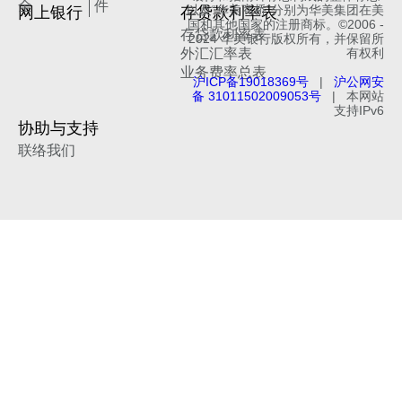
全
件
网上银行
存贷款利率表
以及“华美商桥”分别为华美集团在美
国和其他国家的注册商标。©2006 -
存贷款利率表
2024 华美银行版权所有，并保留所
外汇汇率表
有权利
业务费率总表
沪ICP备19018369号
|
沪公网安
备 31011502009053号
| 本网站
支持IPv6
协助与支持
联络我们