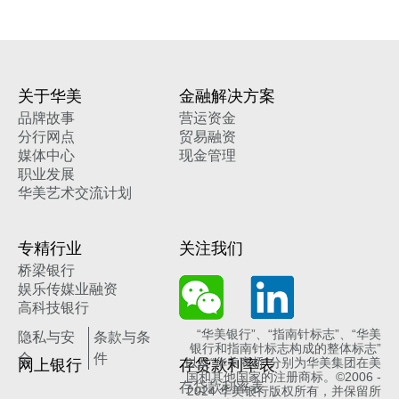
关于华美
金融解决方案
品牌故事
营运资金
分行网点
贸易融资
媒体中心
现金管理
职业发展
华美艺术交流计划
专精行业
关注我们
桥梁银行
娱乐传媒业融资
高科技银行
“华美银行”、“指南针标志”、“华美
隐私与安
条款与条
银行和指南针标志构成的整体标志”
全
件
网上银行
存贷款利率表
以及“华美商桥”分别为华美集团在美
国和其他国家的注册商标。©2006 -
存贷款利率表
2024 华美银行版权所有，并保留所